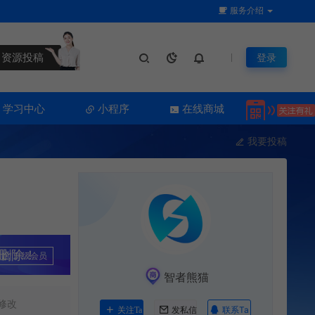
服务介绍
资源投稿
登录
学习中心
小程序
在线商城
我要投稿
删除！
升级会员
智者熊猫
修改
联系Ta
关注Ta
发私信