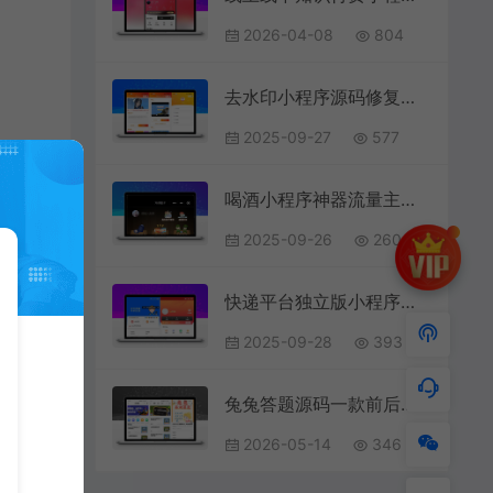
2026-04-08
804
去水印小程序源码修复版-前端后端内置接口+第三方接口
2025-09-27
577
喝酒小程序神器流量主修复头像源码
2025-09-26
260
快递平台独立版小程序源码|带cps推广营销流量主+前端
2025-09-28
393
兔兔答题源码一款前后端开源的移动端答题系统
2026-05-14
346