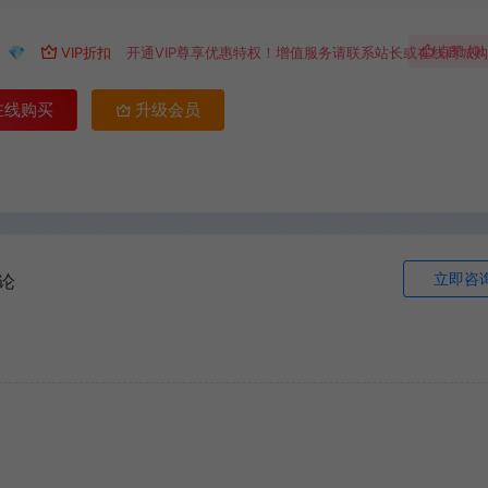
9
点赞 (
0
)
💎
VIP折扣
开通VIP尊享优惠特权！增值服务请联系站长或在线商城
在线购买
升级会员
立即咨
论