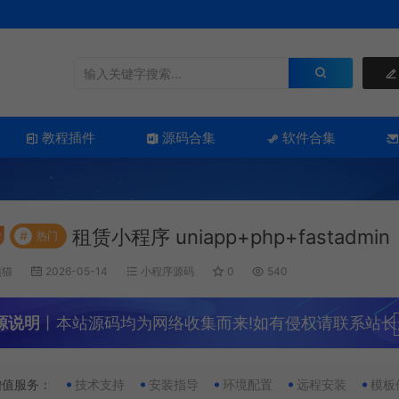
教程插件
源码合集
软件合集
租赁小程序 uniapp+php+fastadmin
#
热门
熊猫
2026-05-14
小程序源码
0
540
源说明
丨本站源码均为网络收集而来!如有侵权请联系站长
增值服务：
技术支持
安装指导
环境配置
远程安装
模板