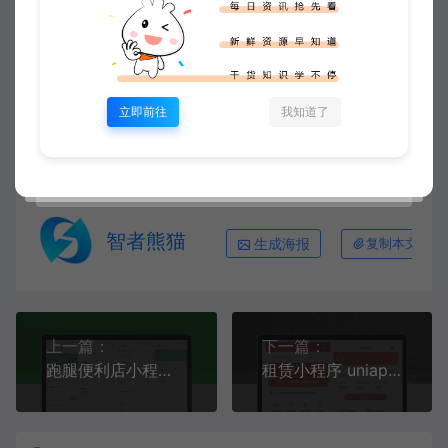
同意上述条款。
星聚源码网
小程序源码
测评小程序uniapp开发，支持
微信抖音小程序带云后台
https://www.xjuym.cn/2335.html
立即前往
我知道了
智者熊猫
生成海报
复制本文链接
上一篇：
下一篇：
跑腿便利店小程序开源版源码
租赁小程序 uniapp+php+fastadmin