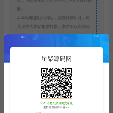
权，请联系站长QQ
3896976069
进行删
除。
4
本站非盈利性网站，所有付费功能，均
为用户为本站捐赠打赏，本站不贩卖任何
资源
5
本站一切内容不代表本站立场，并不代
表本站赞同其观点和对其真实性负责。
星聚源码网
6
本站一律禁止以任何方式发布或转载任
何违法的相关信息，访客发现请向站长举
报
7
本站资源大多存储在云盘，如发现链接
失效，请联系我们我们会第一时间更新。
QQ扫码进入[资源网交流群]
8
访问或下载本站任一内容，均代表您已
进群免费解答问题~～