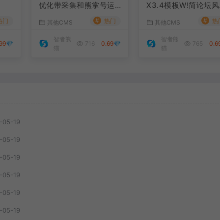
优化带采集和熊掌号运
X3.4模板W!简论坛风
营问答系统
格：打造专业资源分
#
#
热门
热门
热
其他CMS
其他CMS
社区的理想选择
智者熊
智者熊
.99💎
716
0.69💎
765
0.6
猫
猫
-05-19
-05-19
-05-19
-05-19
-05-19
-05-19