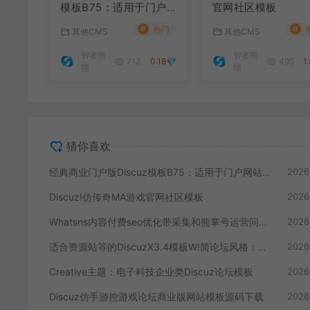
模板B75：适用于门户
官网社区模板
网站，功能丰富，商业
#
#
热门
其他CMS
其他CMS
化呈现，打造精致的门
户网站。
智者熊
智者熊
713
0.18💎
495
1
猫
猫
猜你喜欢
经典商业门户版Discuz模板B75：适用于门户网站，功能丰富，商业化呈现，打造精致的门户网站。
2026
Discuz!仿传奇MA游戏官网社区模板
2026
Whatsns内容付费seo优化带采集和熊掌号运营问答系统
2026
适合资源站等的DiscuzX3.4模板W!简论坛风格：打造专业资源分享社区的理想选择
2026
Creative主题：电子科技企业类Discuz论坛模板
2026
Discuz仿手游控游戏论坛商业版网站模板源码下载
2026