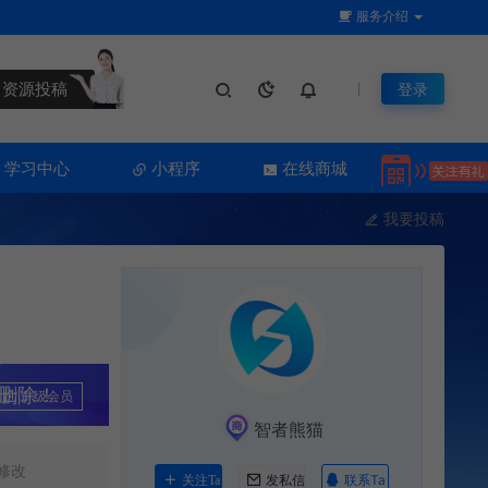
服务介绍
资源投稿
登录
学习中心
小程序
在线商城
我要投稿
删除！
升级会员
智者熊猫
修改
联系Ta
关注Ta
发私信