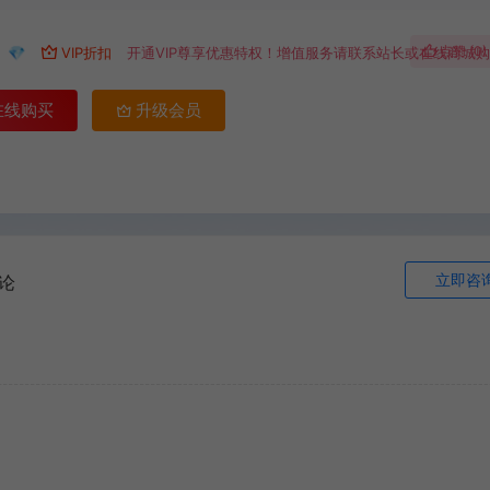
9
点赞 (
0
)
💎
VIP折扣
开通VIP尊享优惠特权！增值服务请联系站长或在线商城
在线购买
升级会员
立即咨
论