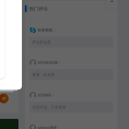
热门评论
智者熊猫：
萨达萨达是
331563538：
看看，好东西
333985：
无话可说，只是看看
selene系统：