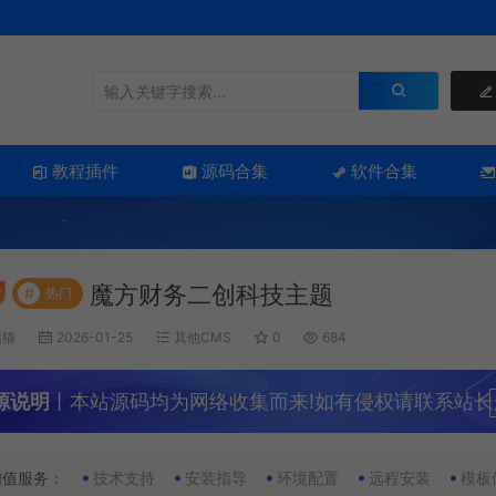
教程插件
源码合集
软件合集
魔方财务二创科技主题
#
热门
熊猫
2026-01-25
其他CMS
0
684
源说明
丨本站源码均为网络收集而来!如有侵权请联系站长
增值服务：
技术支持
安装指导
环境配置
远程安装
模板