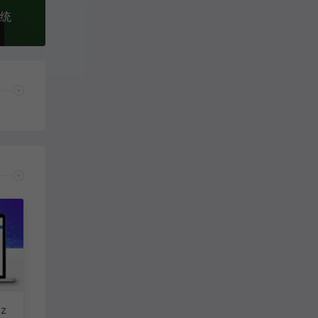
系统
大师傅士大夫
porntude：
Very good i like it
z