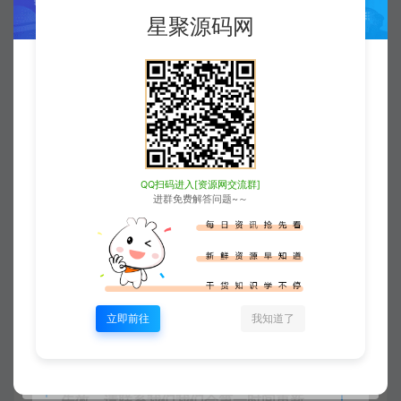
星聚源码网
研究，禁止用于商业或非法用途。如有侵
权，请联系站长QQ
3896976069
进行删
除。
4
本站非盈利性网站，所有付费功能，均
为用户为本站捐赠打赏，本站不贩卖任何
资源
QQ扫码进入[资源网交流群]
进群免费解答问题~～
5
本站一切内容不代表本站立场，并不代
表本站赞同其观点和对其真实性负责。
6
本站一律禁止以任何方式发布或转载任
何违法的相关信息，访客发现请向站长举
立即前往
我知道了
报
7
本站资源大多存储在云盘，如发现链接
失效，请联系我们我们会第一时间更新。