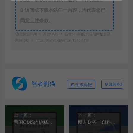
8
访问或下载本站任一内容，均代表您已
同意上述条款。
星聚源码网
其他CMS
易优cms响应式导航网址资讯
网站模板
https://www.xjuym.cn/1573.html
智者熊猫
生成海报
复制本文链接
上一篇：
下一篇：
帝国CMS内核移植版核弹小游戏站源码，带全套H5游戏数据
魔方财务二创科技主题