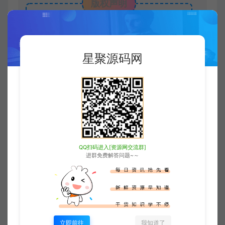
版权声明
xjusou
1
本站素材解压密码：
2
本站永久网址：
星聚源码网
https://www.xjuym.cn
3
本站内发布的一切内容仅限用于学习和
研究，禁止用于商业或非法用途。如有侵
权，请联系站长QQ
3896976069
进行删
除。
QQ扫码进入[资源网交流群]
4
本站非盈利性网站，所有付费功能，均
进群免费解答问题~～
为用户为本站捐赠打赏，本站不贩卖任何
资源
5
本站一切内容不代表本站立场，并不代
立即前往
我知道了
表本站赞同其观点和对其真实性负责。