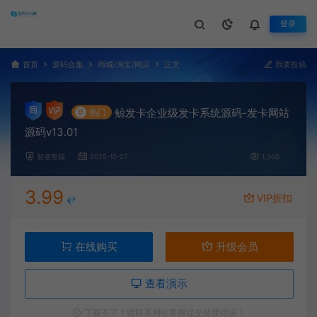
登录
首页
源码合集
商城/淘宝/网店
正文
我要投稿
鲸发卡企业级发卡系统源码-发卡网站
#
热门
源码v13.01
智者熊猫
2025-10-27
1,300
3.99
VIP折扣
💎
在线购买
升级会员
查看演示
下载不了？请联系网站客服提交链接错误！