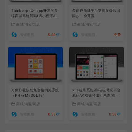
Thinkphp+Uniapp开发的多
多商户商城平台支持多端数据
端商城系统源码H5小程序AP
同步 – 全开源
P支持DIY模板直播分销
商城/淘宝/网店
商城/淘宝/网店
智者熊猫
0.99💎
智者熊猫
免费
万象好礼炫酷九宫格抽奖系统
vue租号系统源码/租号玩平台
（PHP+MySQL 版）
源码/游戏账号出租系统/虚拟
账号出租平台源码
商城/淘宝/网店
商城/淘宝/网店
智者熊猫
0.58💎
智者熊猫
0.58💎