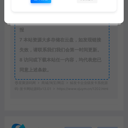
6
本站一律禁止以任何方式发布或转载任
何违法的相关信息，访客发现请向站长举
报
7
本站资源大多存储在云盘，如发现链接
失效，请联系我们我们会第一时间更新。
8
访问或下载本站任一内容，均代表您已
同意上述条款。
星聚源码网
商城/淘宝/网店
鲸发卡企业级发卡系统源
码-发卡网站源码v13.01
https://www.xjuym.cn/1202.html