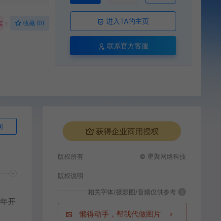
进入TA的主页
收藏 (0)
买！
联系官方客服
询
获得企业商用授权
版权所有
© 星聚网络科技
版权说明
相关字体/摄影图/音频仅供参考
i
光年开
懒得动手，帮我代做图片