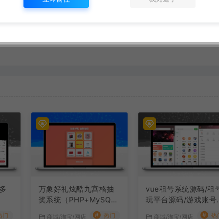
多
万象好礼炫酷九宫格抽
vue租号系统源码/租
源
奖系统（PHP+MySQL
玩平台源码/游戏账号
版）
租系统/虚拟账号出租
#
#
热门
热门
热
商城/淘宝/网店
商城/淘宝/网店