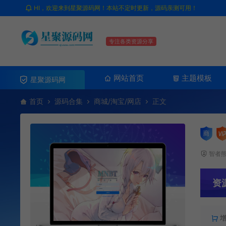
HI，欢迎来到星聚源码网！本站不定时更新，源码亲测可用！
专注各类资源分享
网站首页
主题模板
星聚源码网
首页
源码合集
商城/淘宝/网店
正文
智者
资