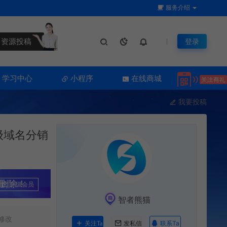
服务介绍
资源投稿
登录
学习中心
小程序
在线商城
我要投稿
级域名分销
删除！
升级会员
智者熊猫
修改
联系Ta
关注Ta
发私信