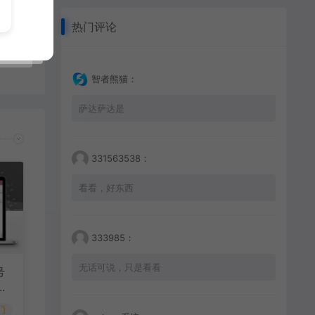
热门评论
智者熊猫：
萨达萨达是
331563538：
看看，好东西
333985：
无话可说，只是看看
号
出
平
门