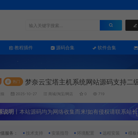
教程插件
源码合集
软件合集
梦奈云宝塔主机系统网站源码支持二
#
热门
熊猫
2025-10-27
商城/淘宝/网店
0
719
源说明
丨本站源码均为网络收集而来!如有侵权请联系站长
增值服务：
技术支持
安装指导
环境配置
远程安装
模板