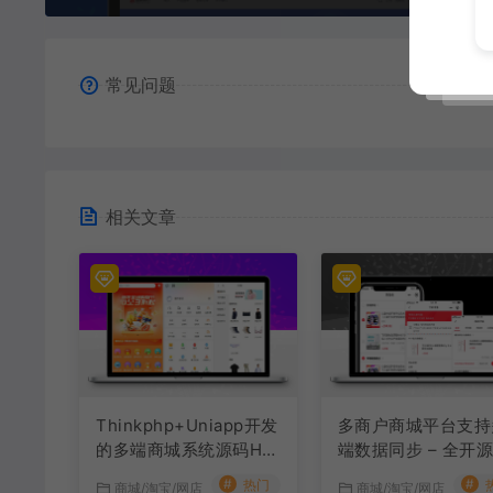
常见问题
相关文章
Thinkphp+Uniapp开发
多商户商城平台支持
的多端商城系统源码H5
端数据同步 – 全开
小程序APP支持DIY模板
#
#
热门
商城/淘宝/网店
商城/淘宝/网店