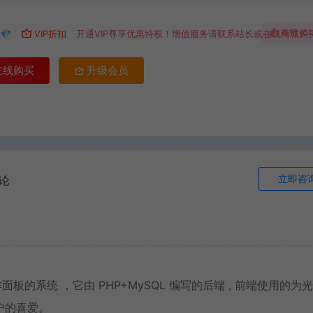
点赞 (
0
)
💎
VIP折扣
开通VIP尊享优惠特权！增值服务请联系站长或在线商城购
在线购买
升级会员
立即咨
论
面板的系统 ，它由 PHP+MySQL 编写的后端 , 前端使用的为
户的喜爱。