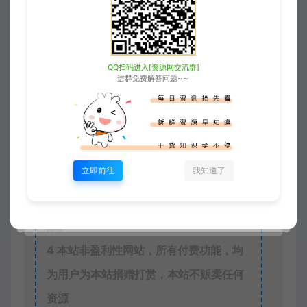
©
版权声明
版权声明
QQ扫码进入[资源网交流群]
xjusou
进群免费解答问题~～
1
本站素材解压密码：
2
本站永久网址：
https://www.xjuym.cn
3
本站内发布的一切内容仅限用于学习和
立即前往
我知道了
研究，禁止用于商业或非法用途。如有侵
权，请联系站长QQ
3896976069
进行删
除。
4
本站非盈利性网站，所有付费功能，均
为用户为本站捐赠打赏，本站不贩卖任何
资源