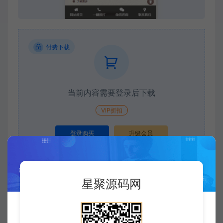
付费下载
当前内容需要登录后下载
VIP折扣
登录购买
升级会员
星聚源码网
收藏 (0)
打赏
点赞 (
0
)