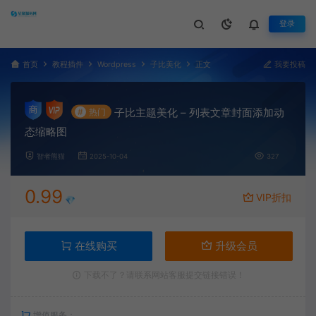
登录
首页
教程插件
Wordpress
子比美化
正文
我要投稿
子比主题美化 – 列表文章封面添加动
#
热门
态缩略图
智者熊猫
2025-10-04
327
0.99
VIP折扣
💎
在线购买
升级会员
下载不了？请联系网站客服提交链接错误！
增值服务：