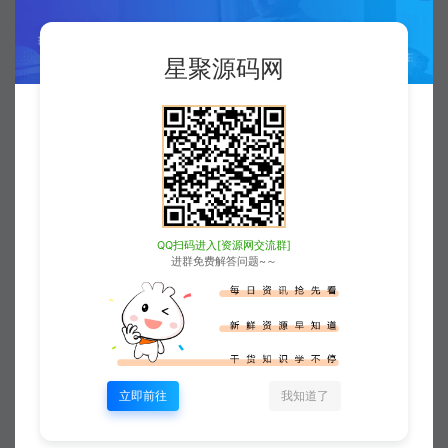
2
本站永久网址：
https://www.xjuym.cn
星聚源码网
3
本站内发布的一切内容仅限用于学习和
研究，禁止用于商业或非法用途。如有侵
权，请联系站长QQ
3896976069
进行删
除。
4
本站非盈利性网站，所有付费功能，均
为用户为本站捐赠打赏，本站不贩卖任何
QQ扫码进入[资源网交流群]
进群免费解答问题~～
资源
5
本站一切内容不代表本站立场，并不代
表本站赞同其观点和对其真实性负责。
6
本站一律禁止以任何方式发布或转载任
立即前往
我知道了
何违法的相关信息，访客发现请向站长举