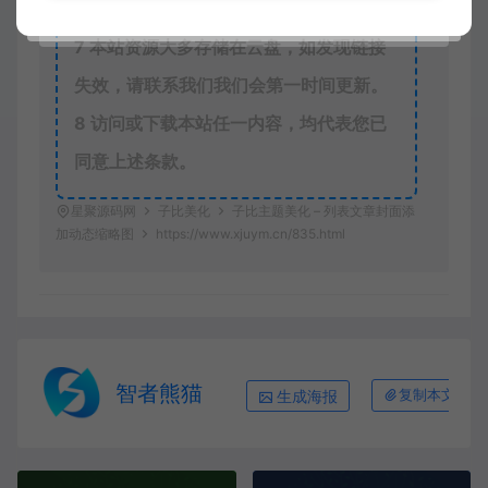
报
7
本站资源大多存储在云盘，如发现链接
失效，请联系我们我们会第一时间更新。
8
访问或下载本站任一内容，均代表您已
同意上述条款。
星聚源码网
子比美化
子比主题美化 – 列表文章封面添
加动态缩略图
https://www.xjuym.cn/835.html
智者熊猫
生成海报
复制本文链接