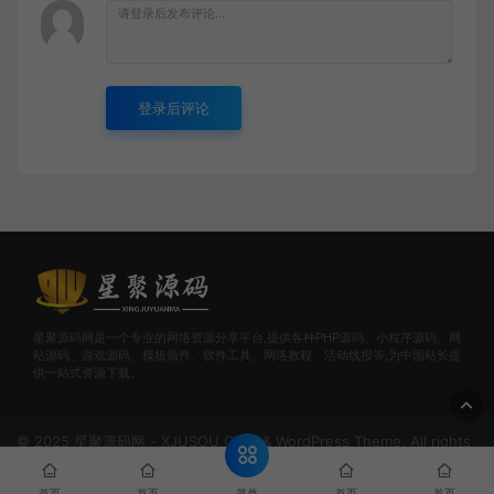
登录后评论
星聚源码网是一个专业的网络资源分享平台,提供各种PHP源码、小程序源码、网
站源码、游戏源码、模板插件、软件工具、网络教程、活动线报等,为中国站长提
供一站式资源下载。
© 2025 星聚源码网 - XJUSOU.COM & WordPress Theme. All rights
reserved
网站地图
甘公网安备62102502000147号
陇ICP备
2025021295号-3号
菜单
首页
首页
首页
首页