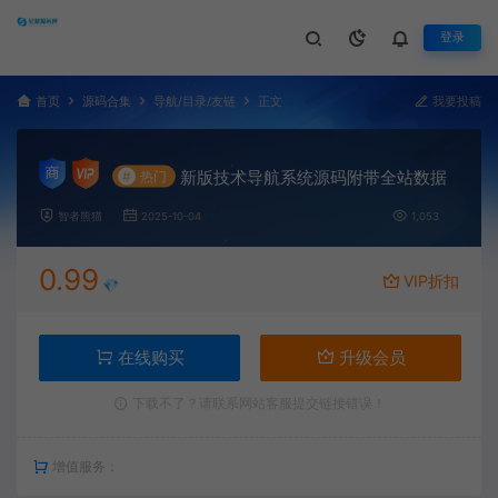
登录
首页
源码合集
导航/目录/友链
正文
我要投稿
新版技术导航系统源码附带全站数据
#
热门
智者熊猫
2025-10-04
1,053
0.99
VIP折扣
💎
在线购买
升级会员
下载不了？请联系网站客服提交链接错误！
增值服务：