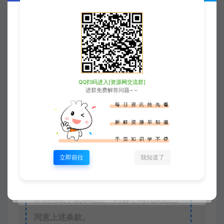
除。
4
本站非盈利性网站，所有付费功能，均
为用户为本站捐赠打赏，本站不贩卖任何
资源
5
本站一切内容不代表本站立场，并不代
QQ扫码进入[资源网交流群]
进群免费解答问题~～
表本站赞同其观点和对其真实性负责。
6
本站一律禁止以任何方式发布或转载任
何违法的相关信息，访客发现请向站长举
报
立即前往
我知道了
7
本站资源大多存储在云盘，如发现链接
失效，请联系我们我们会第一时间更新。
8
访问或下载本站任一内容，均代表您已
同意上述条款。