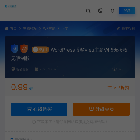
登录
首页
主题模板
WP主题
正文
我要投稿
WordPress博客Vieu主题V4.5无授权
#
热门
无限制版
智者熊猫
2025-10-02
623
0.99
VIP折扣
💎
在线购买
升级会员
下载不了？请联系网站客服提交链接错误！
增值服务：