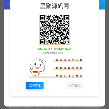
研究，禁止用于商业或非法用途。如有侵
星聚源码网
权，请联系站长QQ
3896976069
进行删
除。
4
本站非盈利性网站，所有付费功能，均
为用户为本站捐赠打赏，本站不贩卖任何
资源
QQ扫码进入[资源网交流群]
进群免费解答问题~～
5
本站一切内容不代表本站立场，并不代
表本站赞同其观点和对其真实性负责。
6
本站一律禁止以任何方式发布或转载任
何违法的相关信息，访客发现请向站长举
立即前往
我知道了
报
7
本站资源大多存储在云盘，如发现链接
失效，请联系我们我们会第一时间更新。