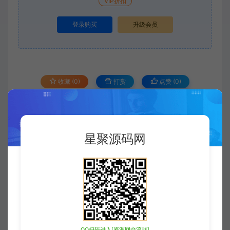
VIP折扣
登录购买
升级会员
收藏 (0)
打赏
点赞 (
0
)
©
版权声明
星聚源码网
版权声明
xjusou
1
本站素材解压密码：
2
本站永久网址：
https://www.xjuym.cn
QQ扫码进入[资源网交流群]