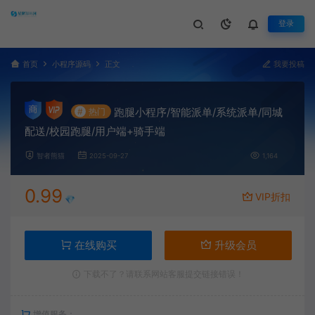
登录
首页
小程序源码
正文
我要投稿
跑腿小程序/智能派单/系统派单/同城
#
热门
配送/校园跑腿/用户端+骑手端
智者熊猫
2025-09-27
1,164
0.99
VIP折扣
💎
在线购买
升级会员
下载不了？请联系网站客服提交链接错误！
增值服务：