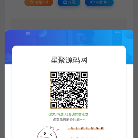
收藏 (0)
打赏
点赞 (
0
)
©
版权声明
版权声明
星聚源码网
xjusou
1
本站素材解压密码：
2
本站永久网址：
https://www.xjuym.cn
3
本站内发布的一切内容仅限用于学习和
研究，禁止用于商业或非法用途。如有侵
权，请联系站长QQ
3896976069
进行删
QQ扫码进入[资源网交流群]
进群免费解答问题~～
除。
4
本站非盈利性网站，所有付费功能，均