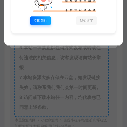
为用户为本站捐赠打赏，本站不贩卖任何
资源
立即前往
我知道了
5
本站一切内容不代表本站立场，并不代
表本站赞同其观点和对其真实性负责。
6
本站一律禁止以任何方式发布或转载任
何违法的相关信息，访客发现请向站长举
报
7
本站资源大多存储在云盘，如发现链接
失效，请联系我们我们会第一时间更新。
8
访问或下载本站任一内容，均代表您已
同意上述条款。
星聚源码网
小程序源码
跑腿小程序/智能派单/系统派
单/同城配送/校园跑腿/用户端+骑手端