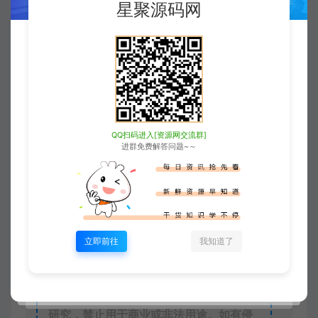
登录购买
升级会员
星聚源码网
收藏 (0)
打赏
点赞 (
0
)
QQ扫码进入[资源网交流群]
进群免费解答问题~～
©
版权声明
版权声明
xjusou
1
本站素材解压密码：
2
本站永久网址：
立即前往
我知道了
https://www.xjuym.cn
3
本站内发布的一切内容仅限用于学习和
研究，禁止用于商业或非法用途。如有侵