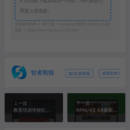
8
访问或下载本站任一内容，均代表您已
同意上述条款。
星聚源码网
WP主题
wordpress免费小说XSnov主题
模板
https://www.xjuym.cn/530.html
智者熊猫
生成海报
复制本文链接
上一篇：
下一篇：
教育培训学校红色头部大背景WP主题
RiPro-V2 4.8最新版 不限域名无限搭建（授权激活文件）