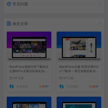
常见问题
相关文章
WordPress资源分享下载站日
WordPress主题 阿里百秀XIU
主题RiPro主题全站美化包-功
v7.7版本 – 简洁美观的多功能
能强大，支持后台集成，提升
主题，完美适配PC和移动端
WP主题
WP主题
网站形象
网站
智者熊猫
0.99💎
智者熊猫
0.99💎