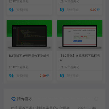
B2主题美化
B2主题美化
</
div
>
</
div
>
智者熊猫
智者熊猫
0.99💎
</
div
>
</
div
>
</
div
>
</
div
>
</
div
>
</
div
>
B2商城下单管理员收不到邮件
【B2美化】文章底部下载框元
素
B2主题美化
B2主题美化
智者熊猫
0.99💎
智者熊猫
猜你喜欢
B2主题首页添加注册会员用户与付费会员展示
2025-10-04