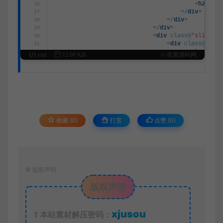
<
h2
>
</
h2
</
div
>
</
div
>
</
div
>
<
div
class
=
"slider-5
<
div
class
=
"slid
<
a
class
=
"li
xml
12.08 KB
© 星聚源码网
<
picture
cla
<
source
</
picture
>
<
div
class
=
"
<
h2
>
</
h2
</
div
>
</
div
>
</
div
>
收藏 (0)
打赏
点赞 (
0
)
<
div
class
=
"slider-5
<
div
class
=
"slid
<
a
class
=
"li
<
picture
cla
<
source
</
picture
>
©
版权声明
<
div
class
=
"
<
h2
>
</
h2
版权声明
</
div
>
</
div
>
</
div
>
<
div
class
=
"slider-5
xjusou
1
本站素材解压密码：
<
div
class
=
"slid