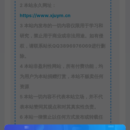
<
a
class
=
"li
2
本站永久网址：
<
picture
cla
<
source
https://www.xjuym.cn
</
picture
>
<
div
class
=
"
3
本站内发布的一切内容仅限用于学习和
<
h2
>
</
h2
</
div
>
研究，禁止用于商业或非法用途。如有侵
</
div
>
</
div
>
<
div
class
=
"slider-5
权，请联系站长QQ
3896976069
进行删
<
div
class
=
"slid
<
a
class
=
"li
除。
<
picture
cla
<
source
4
本站非盈利性网站，所有付费功能，均
</
picture
>
<
div
class
=
"
为用户为本站捐赠打赏，本站不贩卖任何
<
h2
>
</
h2
</
div
>
资源
</
div
>
</
div
>
<
div
class
=
"slider-5
5
本站一切内容不代表本站立场，并不代
<
div
class
=
"slid
<
a
class
=
"li
表本站赞同其观点和对其真实性负责。
<
picture
cla
<
source
6
本站一律禁止以任何方式发布或转载任
</
picture
>
<
div
class
=
"
何违法的相关信息，访客发现请向站长举
<
h2
>
</
h2