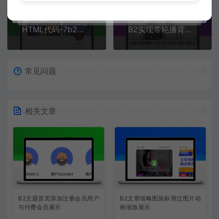
<
h2
>
</
h2
>
</
div
>
上一篇：
下一篇：
</
div
>
</
div
>
HTML代码-7b2美化-添加用户展示模块
B2实现带轮播背景的搜索
</
div
>
<
div
class
=
"slider-in b2-rad
<
div
class
=
"slider-5-rig
<
div
class
=
"slider-i
<
a
class
=
"link-b
常见问题
<
picture
class
=
"
<
source
type
</
picture
>
<
div
class
=
"slid
<
h2
>
</
h2
>
相关文章
</
div
>
</
div
>
</
div
>
</
div
>
<
div
class
=
"slider-in b2-rad
<
div
class
=
"slider-5-rig
<
div
class
=
"slider-i
<
a
class
=
"link-b
<
picture
class
=
"
<
source
type
</
picture
>
B2主题首页添加注册会员用户
B2文章缩略图鼠标滑过图片动
<
div
class
=
"slid
与付费会员展示
画缩放展示
<
h2
>
</
h2
>
</
div
>