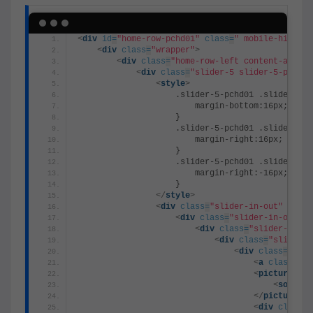
<
div
id
=
"home-row-pchd01"
class
=
" mobile-hidden 
<
div
class
=
"wrapper"
>
<
div
class
=
"home-row-left content-area "
<
div
class
=
"slider-5 slider-5-pchd01
<
style
>
                    .slider-5-pchd01 .slider-5-b
                        margin-bottom:16px;
                    }
                    .slider-5-pchd01 .slider-5-b
                        margin-right:16px;
                    }
                    .slider-5-pchd01 .slider-5-b
                        margin-right:-16px;
                    }
</
style
>
<
div
class
=
"slider-in-out"
style
<
div
class
=
"slider-in-out-ro
<
div
class
=
"slider-in ca
<
div
class
=
"slider-5
<
div
class
=
"slid
<
a
class
=
"li
<
picture
cla
<
source
</
picture
>
<
div
class
=
"