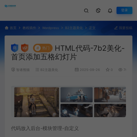
登录
首页
教程插件
Wordpress
B2主题美化
正文
我要投稿
HTML代码-7b2美化-
#
热门
首页添加五格幻灯片
智者熊猫
B2主题美化
2025-09-26
0
700
代码放入后台-模块管理-自定义