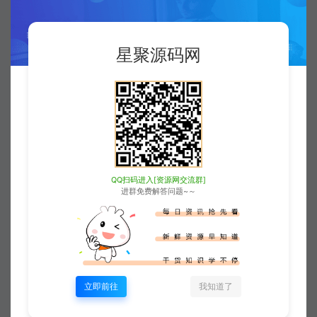
</
div
>
报
</
div
>
</
div
>
</
div
>
7
本站资源大多存储在云盘，如发现链接
星聚源码网
</
div
>
</
div
>
失效，请联系我们我们会第一时间更新。
<
div
class
=
"slider-5-bottom"
sty
<
div
class
=
"slider-in b2-rad
8
访问或下载本站任一内容，均代表您已
<
div
class
=
"slider-5-rig
<
div
class
=
"slider-i
同意上述条款。
<
a
class
=
"link-b
<
picture
class
=
"
<
source
type
星聚源码网
B2主题美化
HTML代码-7b2美化-首页添
</
picture
>
加五格幻灯片
https://www.xjuym.cn/469.html
<
div
class
=
"slid
<
h2
>
</
h2
>
QQ扫码进入[资源网交流群]
</
div
>
进群免费解答问题~～
</
div
>
</
div
>
</
div
>
<
div
class
=
"slider-in b2-rad
<
div
class
=
"slider-5-rig
<
div
class
=
"slider-i
智者熊猫
<
a
class
=
"link-b
生成海报
复制本文链接
<
picture
class
=
"
立即前往
我知道了
<
source
type
</
picture
>
<
div
class
=
"slid