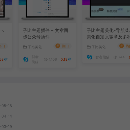
荐卡
子比主题插件 – 文章同
子比主题美化-导航菜
步公众号插件
美化自定义徽章及多
样式
#
#
热门
热门
热
子比美化
子比美化
智者
智者熊猫
744
58💎
1,109
0.18💎
熊猫
-05-18
-04-14
-03-19