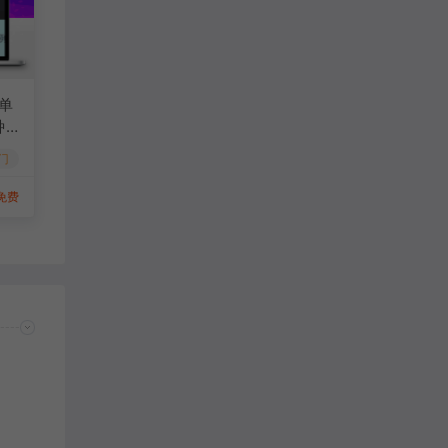
单
种
门
免费