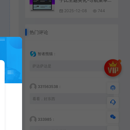
子比主题美化-导航菜单美化自定义徽章及多种样式
2025-12-08
744
热门评论
智者熊猫：
萨达萨达是
331563538：
看看，好东西
333985：