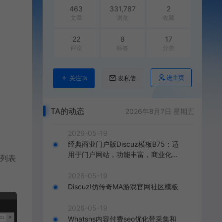
463
331,787
2
文章
浏览
收藏
22
8
17
评论
标签
分类
进主页
关注Ta
发私信
TA的动态
2026年8月7日 星期五
2026-05-19
经典商业门户版Discuz模板B75：适
用于门户网站，功能丰富，商业化呈
文章列表
现，打造精致的门户网站。
2026-05-19
Discuz!仿传奇MA游戏官网社区模板
2026-05-19
Whatsns内容付费seo优化带采集和