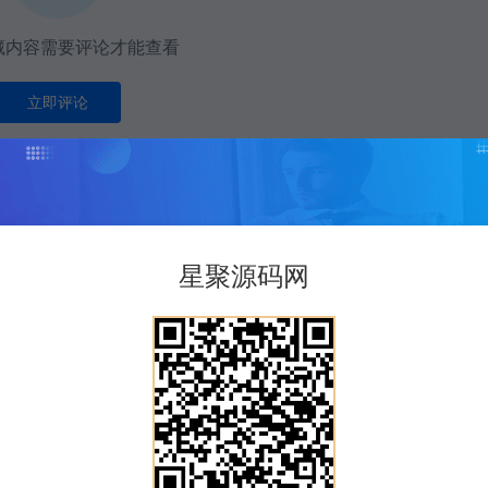
藏内容需要评论才能查看
立即评论
有
0
人评论查看此内容
打赏
点赞 (
0
)
星聚源码网
版权声明