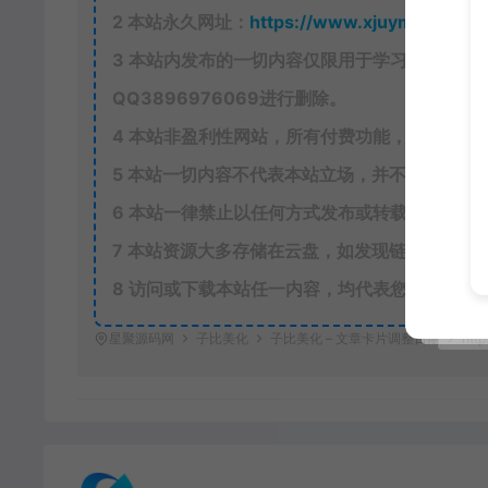
2
本站永久网址：
https://www.xjuym.cn
3
本站内发布的一切内容仅限用于学习和研究，
QQ
3896976069
进行删除。
4
本站非盈利性网站，所有付费功能，均为用户
5
本站一切内容不代表本站立场，并不代表本站
6
本站一律禁止以任何方式发布或转载任何违法
7
本站资源大多存储在云盘，如发现链接失效，
8
访问或下载本站任一内容，均代表您已同意上
星聚源码网
子比美化
子比美化 – 文章卡片调整日期
http