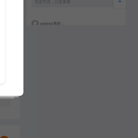
无话可说，只是看看
selene系统：
大师傅士大夫
porntude：
Very good i like it