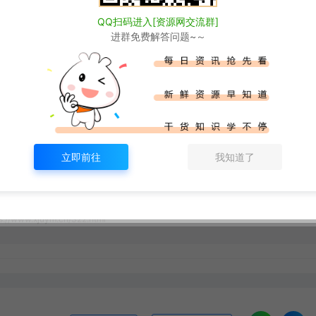
QQ扫码进入[资源网交流群]
进群免费解答问题~～
禁止用于商业或非法用途。如有侵权，请联系站长
为本站捐赠打赏，本站不贩卖任何资源
赞同其观点和对其真实性负责。
的相关信息，访客发现请向站长举报
立即前往
我知道了
请联系我们我们会第一时间更新。
述条款。
s://www.xjuym.cn/322.html