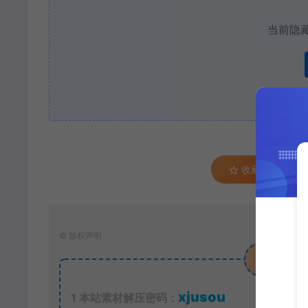
当前隐
已
收藏 (0)
©
版权声明
xjusou
1
本站素材解压密码：