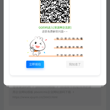
5
本站一切内容不代表本站立场，并不代
表本站赞同其观点和对其真实性负责。
6
本站一律禁止以任何方式发布或转载任
QQ扫码进入[资源网交流群]
进群免费解答问题~～
何违法的相关信息，访客发现请向站长举
报
7
本站资源大多存储在云盘，如发现链接
失效，请联系我们我们会第一时间更新。
立即前往
我知道了
8
访问或下载本站任一内容，均代表您已
同意上述条款。
星聚源码网
pbootcms模板
(自适应手机端)简单的通
用企业网站模板 pbootcms企业网站源码下载
https://www.xjuym.cn/2443.html