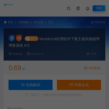
登录
首页
主题模板
WP主题
正文
我要投稿
Moddroid应用软件下载主题高级版带
#
热门
博客系统 9.5
智者熊猫
2026-05-15
1,074
0.69
VIP折扣
💎
在线购买
升级会员
下载不了？请联系网站客服提交链接错误！
增值服务：