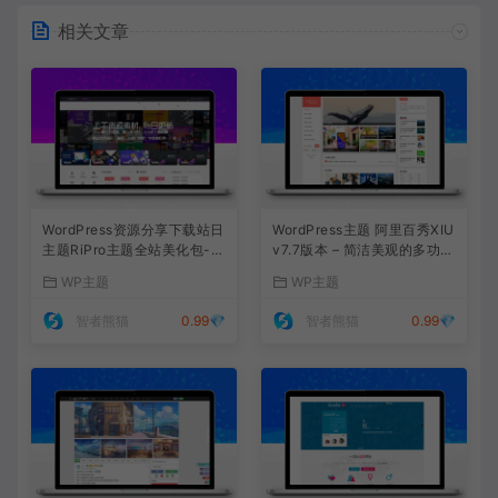
相关文章
WordPress资源分享下载站日
WordPress主题 阿里百秀XIU
主题RiPro主题全站美化包-功
v7.7版本 – 简洁美观的多功能
能强大，支持后台集成，提升
主题，完美适配PC和移动端
WP主题
WP主题
网站形象
网站
智者熊猫
0.99💎
智者熊猫
0.99💎