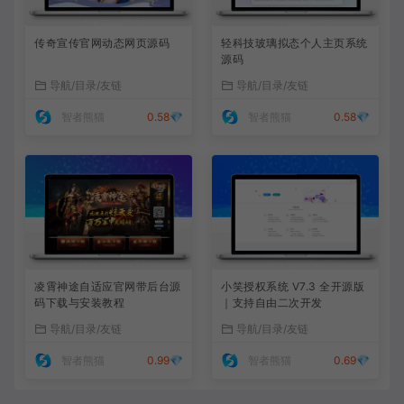
传奇宣传官网动态网页源码
轻科技玻璃拟态个人主页系统
源码
导航/目录/友链
导航/目录/友链
智者熊猫
0.58💎
智者熊猫
0.58💎
凌霄神途自适应官网带后台源
小笑授权系统 V7.3 全开源版
码下载与安装教程
｜支持自由二次开发
导航/目录/友链
导航/目录/友链
智者熊猫
0.99💎
智者熊猫
0.69💎