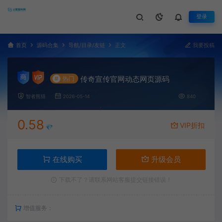
登录
首页
源码合集
导航/目录/友链
正文
我要投稿
传奇宣传官网动态网页源码
#
热门
智者熊猫
2026-05-14
840
0.58
VIP折扣
💎
在线购买
升级会员
下载不了？请联系网站客服提交链接错误！
增值服务：