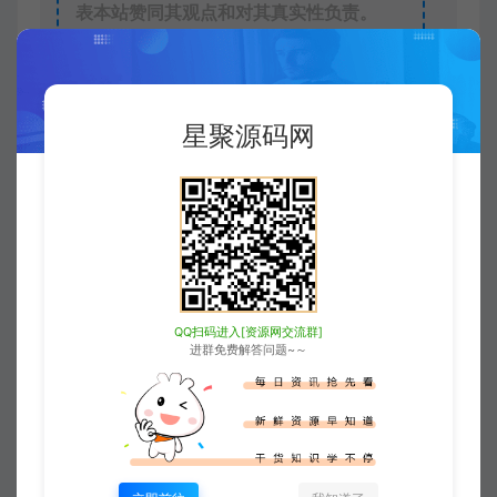
表本站赞同其观点和对其真实性负责。
6
本站一律禁止以任何方式发布或转载任
何违法的相关信息，访客发现请向站长举
报
星聚源码网
7
本站资源大多存储在云盘，如发现链接
失效，请联系我们我们会第一时间更新。
8
访问或下载本站任一内容，均代表您已
同意上述条款。
QQ扫码进入[资源网交流群]
星聚源码网
导航/目录/友链
传奇宣传官网动态网页源
进群免费解答问题~～
码
https://www.xjuym.cn/2309.html