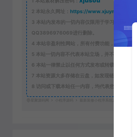
xjusou
1
本站素材解压密码：
2
本站永久网址：
https://www.xjuym.cn
3
本站内发布的一切内容仅限用于学习和研究，
QQ
3896976069
进行删除。
4
本站非盈利性网站，所有付费功能，均为用户
5
本站一切内容不代表本站立场，并不代表本站
6
本站一律禁止以任何方式发布或转载任何违法
7
本站资源大多存储在云盘，如发现链接失效，
8
访问或下载本站任一内容，均代表您已同意上
星聚源码网
小程序源码
最新装修小程序系统源码 uniapp 