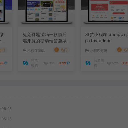
微
兔兔答题源码一款前后
租赁小程序 uniapp+
费模
端开源的移动端答题系
p+fastadmin
统
#
#
热门
热门
热
小程序源码
小程序源码
智者
智者熊
.99💎
325
0.99💎
522
0.9
熊猫
猫
-05-15
-05-15