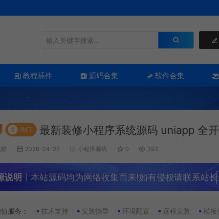
教程插件
源码合集
软件合集
最新装修小程序系统源码 uniapp 全
#
热门
熊猫
2026-04-27
小程序源码
0
393
源说明
丨本站源码均为网络收集而来!如有侵权请联系站长
增值服务：
技术支持
安装指导
环境配置
远程安装
模板