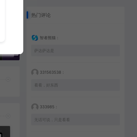
热门评论
智者熊猫：
知识付费小程序源码 – 支持课程分销、会员管理、推广返佣全功能
萨达萨达是
331563538：
看看，好东西
333985：
无话可说，只是看看