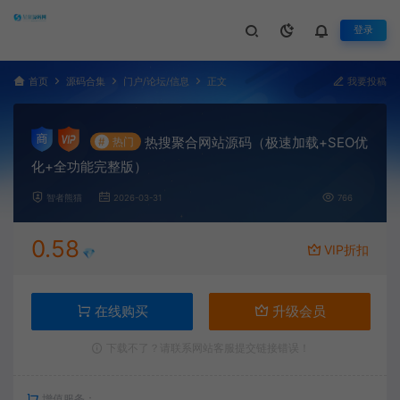
登录
首页
源码合集
门户/论坛/信息
正文
我要投稿
热搜聚合网站源码（极速加载+SEO优
#
热门
化+全功能完整版）
智者熊猫
2026-03-31
766
0.58
VIP折扣
💎
在线购买
升级会员
下载不了？请联系网站客服提交链接错误！
增值服务：