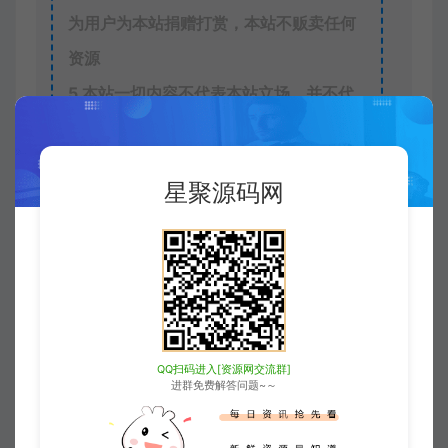
为用户为本站捐赠打赏，本站不贩卖任何
资源
5
本站一切内容不代表本站立场，并不代
表本站赞同其观点和对其真实性负责。
6
本站一律禁止以任何方式发布或转载任
星聚源码网
何违法的相关信息，访客发现请向站长举
报
7
本站资源大多存储在云盘，如发现链接
失效，请联系我们我们会第一时间更新。
8
访问或下载本站任一内容，均代表您已
QQ扫码进入[资源网交流群]
同意上述条款。
进群免费解答问题~～
星聚源码网
门户/论坛/信息
热搜聚合网站源码（极速
加载+SEO优化+全功能完整版）