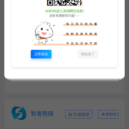
报
QQ扫码进入[资源网交流群]
7
本站资源大多存储在云盘，如发现链接
进群免费解答问题~～
失效，请联系我们我们会第一时间更新。
8
访问或下载本站任一内容，均代表您已
同意上述条款。
立即前往
我知道了
星聚源码网
WP主题
WordPress主题：DooPlay
v2.2.3 响应式设计的电影/视频主题 手机自适应浏览
https://www.xjuym.cn/188.html
智者熊猫
生成海报
复制本文链接