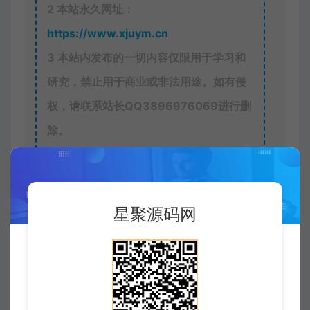
2
本站永久网址：
https://www.xjuym.cn
3
本站内发布的一切内容仅限用于学习和
研究，禁止用于商业或非法用途。如有侵
权，请联系站长QQ
3896976069
进行删
除。
4
本站非盈利性网站，所有付费功能，均
为用户为本站捐赠打赏，本站不贩卖任何
资源
星聚源码网
5
本站一切内容不代表本站立场，并不代
表本站赞同其观点和对其真实性负责。
6
本站一律禁止以任何方式发布或转载任
何违法的相关信息，访客发现请向站长举