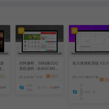
网源
仿阿姨帮、58到家O2O
鼠大侠授权系统 V2.0
传奇
系统源码（BAO/CMS二
次开发+七牛云）
#
热门
热门
会员/推广/任务
LOGO/素材/下载
#
热
智者
智
69💎
247
0.99💎
熊猫
者
486
0.58💎
熊
猫