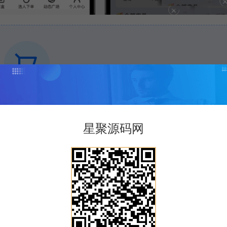
内容需要登录后下载
VIP折扣
星聚源码网
购买
升级会员
打赏
点赞 (
0
)