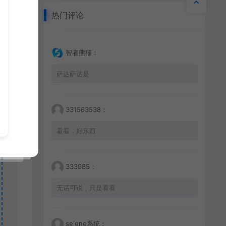
热门评论
智者熊猫：
萨达萨达是
331563538：
看看，好东西
333985：
无话可说，只是看看
selene系统：