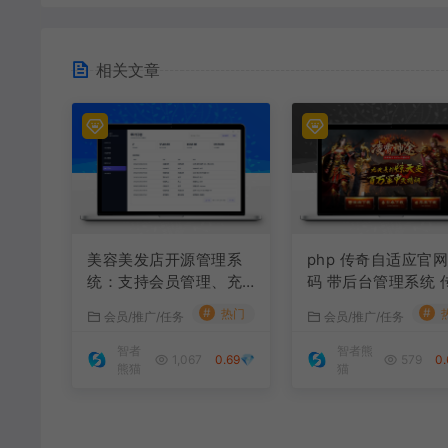
相关文章
美容美发店开源管理系
php 传奇自适应官
统：支持会员管理、充
码 带后台管理系统 
值消费、经营分析的轻
游戏下载页网站源码
#
#
热门
会员/推广/任务
会员/推广/任务
量工具
智者
智者熊
1,067
0.69💎
579
0.
熊猫
猫