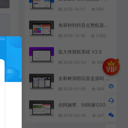
2025-10-07
995
免审秒到抖音点赞机器人源码：运营级全套+自动挂机+抽奖插件一步到位
2025-12-18
1,095
鼠大侠授权系统 V2.0
2026-02-02
486
全新树洞陪玩盲盒源码 自定义功能更丰富
2026-01-05
886
仿阿姨帮、58到家O2O系统源码（BAO/CMS二次开发+七牛云）
2026-02-05
247