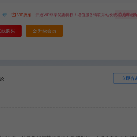
9
点赞 (
0
)
💎
VIP折扣
开通VIP尊享优惠特权！增值服务请联系站长或在线商城
在线购买
升级会员
立即咨
论