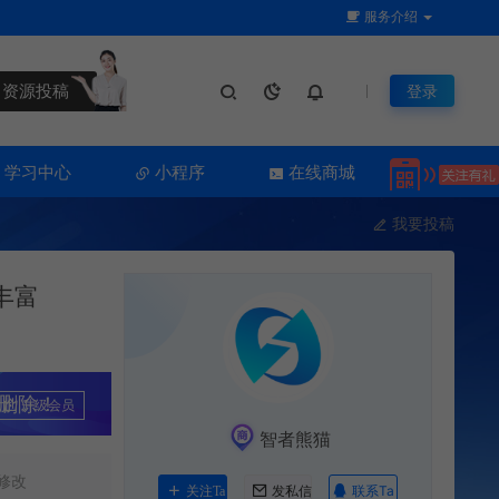
服务介绍
资源投稿
登录
学习中心
小程序
在线商城
我要投稿
丰富
删除！
升级会员
智者熊猫
修改
联系Ta
关注Ta
发私信