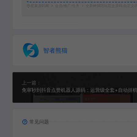
星聚源码网
会员/推广/任务
全新树洞陪玩盲盒源码 自定义
智者熊猫
上一篇：
常见问题