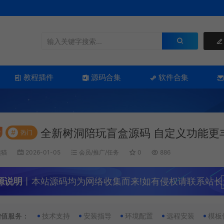
教程插件
源码合集
软件合集
全新树洞陪玩盲盒源码 自定义功能更
#
热门
熊猫
2026-01-05
会员/推广/任务
0
886
源说明
丨本站源码均为网络收集而来!如有侵权请联系站长
增值服务：
技术支持
安装指导
环境配置
远程安装
模板