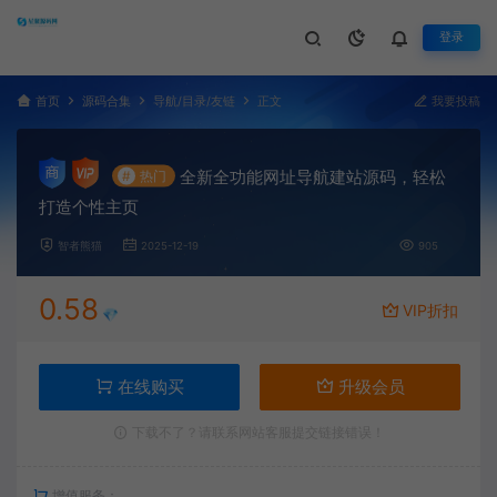
登录
首页
源码合集
导航/目录/友链
正文
我要投稿
全新全功能网址导航建站源码，轻松
#
热门
打造个性主页
智者熊猫
2025-12-19
905
0.58
VIP折扣
💎
在线购买
升级会员
下载不了？请联系网站客服提交链接错误！
增值服务：