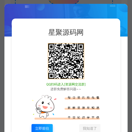
xjusou
1
本站素材解压密码：
2
本站永久网址：
星聚源码网
https://www.xjuym.cn
3
本站内发布的一切内容仅限用于学习和
研究，禁止用于商业或非法用途。如有侵
权，请联系站长QQ
3896976069
进行删
除。
QQ扫码进入[资源网交流群]
4
本站非盈利性网站，所有付费功能，均
进群免费解答问题~～
为用户为本站捐赠打赏，本站不贩卖任何
资源
5
本站一切内容不代表本站立场，并不代
表本站赞同其观点和对其真实性负责。
立即前往
我知道了