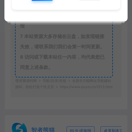
6
本站一律禁止以任何方式发布或转载任
何违法的相关信息，访客发现请向站长举
报
7
本站资源大多存储在云盘，如发现链接
失效，请联系我们我们会第一时间更新。
8
访问或下载本站任一内容，均代表您已
同意上述条款。
星聚源码网
导航/目录/友链
全新全功能网址导航建站
源码，轻松打造个性主页
https://www.xjuym.cn/1513.html
智者熊猫
生成海报
复制本文链接