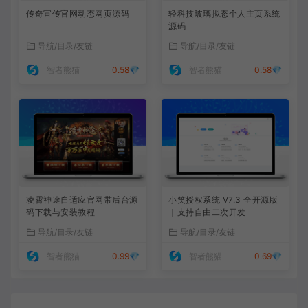
传奇宣传官网动态网页源码
轻科技玻璃拟态个人主页系统
源码
导航/目录/友链
导航/目录/友链
智者熊猫
0.58💎
智者熊猫
0.58💎
凌霄神途自适应官网带后台源
小笑授权系统 V7.3 全开源版
码下载与安装教程
｜支持自由二次开发
导航/目录/友链
导航/目录/友链
智者熊猫
0.99💎
智者熊猫
0.69💎