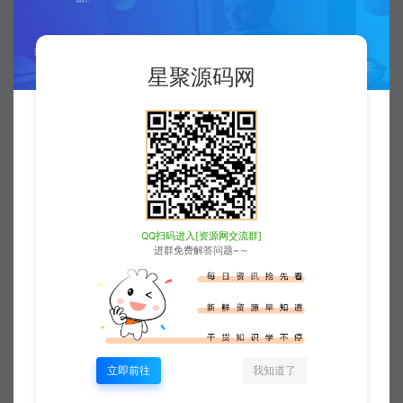
当前内容需要登录后下载
星聚源码网
VIP折扣
登录购买
升级会员
QQ扫码进入[资源网交流群]
收藏 (0)
打赏
点赞 (
0
)
进群免费解答问题~～
©
版权声明
版权声明
立即前往
我知道了