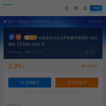
登录
首页
源码合集
会员/推广/任务
正文
我要投稿
全新蓝色UI点点手机赚系统源码+后台
#
热门
模板【无加密+去后门】
智者熊猫
2025-12-10
850
2.99
VIP折扣
💎
在线购买
升级会员
下载不了？请联系网站客服提交链接错误！
增值服务：