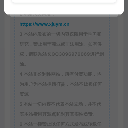
xjusou
1
本站素材解压密码：
2
本站永久网址：
https://www.xjuym.cn
3
本站内发布的一切内容仅限用于学习和
研究，禁止用于商业或非法用途。如有侵
权，请联系站长QQ
3896976069
进行删
除。
4
本站非盈利性网站，所有付费功能，均
为用户为本站捐赠打赏，本站不贩卖任何
资源
5
本站一切内容不代表本站立场，并不代
表本站赞同其观点和对其真实性负责。
6
本站一律禁止以任何方式发布或转载任