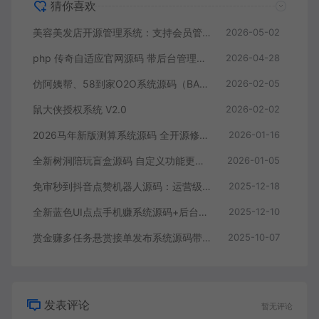
猜你喜欢
美容美发店开源管理系统：支持会员管理、充值消费、经营分析的轻量工具
2026-05-02
php 传奇自适应官网源码 带后台管理系统 传奇游戏下载页网站源码
2026-04-28
仿阿姨帮、58到家O2O系统源码（BAO/CMS二次开发+七牛云）
2026-02-05
鼠大侠授权系统 V2.0
2026-02-02
2026马年新版测算系统源码 全开源修复版 支持易支付带教程
2026-01-16
全新树洞陪玩盲盒源码 自定义功能更丰富
2026-01-05
免审秒到抖音点赞机器人源码：运营级全套+自动挂机+抽奖插件一步到位
2025-12-18
全新蓝色UI点点手机赚系统源码+后台模板【无加密+去后门】
2025-12-10
赏金赚多任务悬赏接单发布系统源码带分销推广
2025-10-07
发表评论
暂无评论