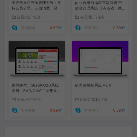
美容美发店开源管理系统：支
php 传奇自适应官网源码 带
持会员管理、充值消费、经营
后台管理系统 传奇游戏下载
分析的轻量工具
页网站源码
会员/推广/任务
会员/推广/任务
智者熊猫
0.69💎
智者熊猫
0.69💎
仿阿姨帮、58到家O2O系统
鼠大侠授权系统 V2.0
源码（BAO/CMS二次开发
+七牛云）
会员/推广/任务
LOGO/素材/下载
智者熊猫
0.99💎
智者熊猫
0.58💎