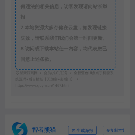
何违法的相关信息，访客发现请向站长举
报
7
本站资源大多存储在云盘，如发现链接
失效，请联系我们我们会第一时间更新。
8
访问或下载本站任一内容，均代表您已
同意上述条款。
星聚源码网
会员/推广/任务
全新蓝色UI点点手机赚系
统源码+后台模板【无加密+去后门】
https://www.xjuym.cn/1467.html
智者熊猫
生成海报
复制本文链接