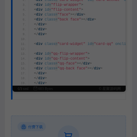
<
div
id
=
"flip-wrapper"
>
<
div
id
=
"flip-content"
>
<
div
class
=
"face"
>
</
div
>
<
div
class
=
"back face"
>
</
div
>
</
div
>
</
div
>
</
div
>
<
div
class
=
"card-widget"
id
=
"card-qq"
onclick
=
"w
<
div
id
=
"qq-flip-wrapper"
>
<
div
id
=
"qq-flip-content"
>
<
div
class
=
"qq-face"
>
</
div
>
<
div
class
=
"qq-back face"
>
</
div
>
</
div
>
</
div
>
</
div
>
xml
603 Bytes
© 星聚源码网
付费下载