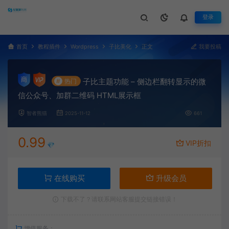
登录
首页
教程插件
Wordpress
子比美化
正文
我要投稿
子比主题功能 – 侧边栏翻转显示的微
#
热门
信公众号、加群二维码 HTML展示框
智者熊猫
2025-11-12
661
0.99
VIP折扣
💎
在线购买
升级会员
下载不了？请联系网站客服提交链接错误！
增值服务：