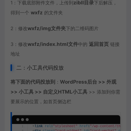
1：下载底部附件文件，上传到
zibll目录
下后解压，
得到一个
wxfz
的文件夹
2：修改
wxfz/img文件夹
下的二维码图片
3：修改
wxfz/index.html文件
中的
返回首页
链接
地址
二：小工具代码投放
将下面的代码投放到
：
WordPress后台 >> 外观
>> 小工具 >> 自定义HTML小工具
>> 添加到你需
要展示的位置，如首页侧边栏
<
link
rel
=
"stylesheet"
href
=
"/wp-content/themes/
<
div
class
=
"card-widget"
id
=
"card-wechat"
onclic