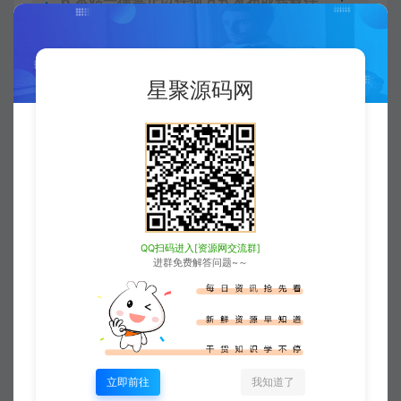
6
本站一律禁止以任何方式发布或转载任
何违法的相关信息，访客发现请向站长举
报
星聚源码网
7
本站资源大多存储在云盘，如发现链接
失效，请联系我们我们会第一时间更新。
8
访问或下载本站任一内容，均代表您已
同意上述条款。
星聚源码网
WP主题
红色的科技公司wordpress主题
https://www.xjuym.cn/1169.html
QQ扫码进入[资源网交流群]
进群免费解答问题~～
智者熊猫
生成海报
复制本文链接
立即前往
我知道了