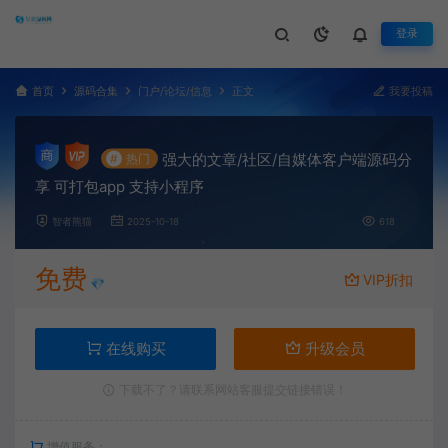
登录
首页
源码合集
门户/论坛/信息
正文
我要投稿
强大的文章/社区/自媒体客户端源码分
#
热门
享 可打包app 支持小程序
智者熊猫
2025-10-18
618
免费
VIP折扣
💎
在线购买
升级会员
下载不了？请联系网站客服提交链接错误！
增值服务：