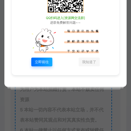
xjusou
1
本站素材解压密码：
2
本站永久网址：
QQ扫码进入[资源网交流群]
进群免费解答问题~～
https://www.xjuym.cn
3
本站内发布的一切内容仅限用于学习和
研究，禁止用于商业或非法用途。如有侵
权，请联系站长QQ
3896976069
进行删
立即前往
我知道了
除。
4
本站非盈利性网站，所有付费功能，均
为用户为本站捐赠打赏，本站不贩卖任何
资源
5
本站一切内容不代表本站立场，并不代
表本站赞同其观点和对其真实性负责。
6
本站一律禁止以任何方式发布或转载任