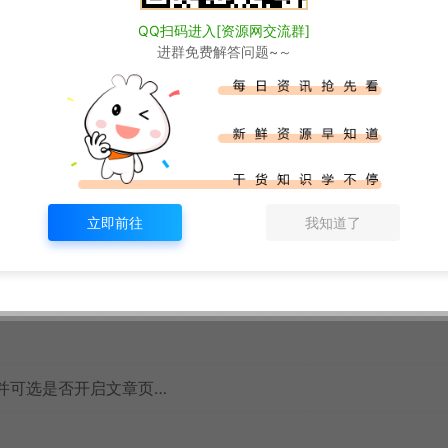
QQ扫码进入[资源网交流群]
进群免费解答问题~～
推送提醒（Valine 集成 server酱、pushplus及企业
立即前往
我知道了
子页并可选是否开启文章页…