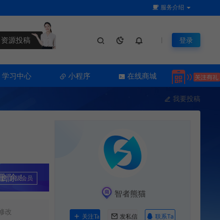
服务介绍
资源投稿
登录
学习中心
小程序
在线商城
我要投稿
删除！
升级会员
智者熊猫
修改
联系Ta
关注Ta
发私信