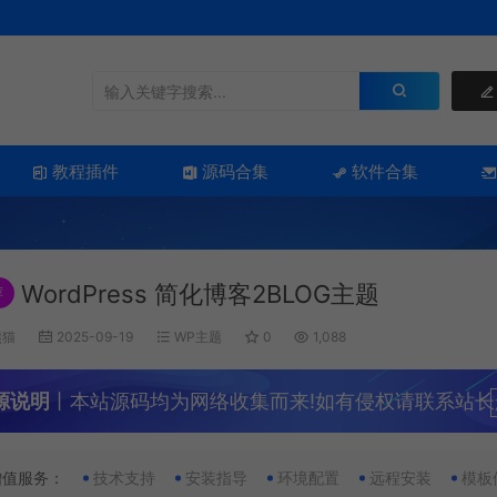
教程插件
源码合集
软件合集
WordPress 简化博客2BLOG主题
荐
熊猫
2025-09-19
WP主题
0
1,088
源说明
丨本站源码均为网络收集而来!如有侵权请联系站长
增值服务：
技术支持
安装指导
环境配置
远程安装
模板