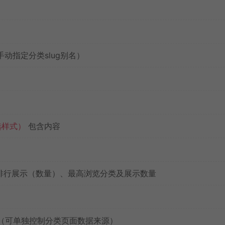
手动指定分类slug别名）
选样式）
包含内容
ixiv 排行展示（数量）、最高浏览分类及展示数量
应用数据（可单独控制分类页面数据来源）