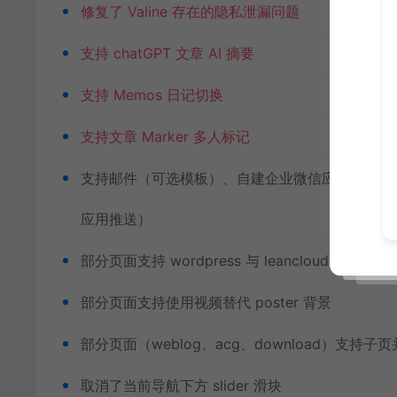
修复了 Valine 存在的隐私泄漏问题
支持 chatGPT 文章 AI 摘要
支持 Memos 日记切换
支持文章 Marker 多人标记
支持邮件（可选模板）、自建企业微信应用（多选模版）评论
应用推送）
部分页面支持 wordpress 与 leancloud 数据切换
部分页面支持使用视频替代 poster 背景
部分页面（weblog、acg、download）支持
取消了当前导航下方 slider 滑块