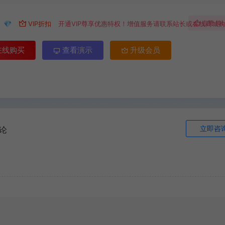
9
点赞 (
0
)
💎
VIP折扣
开通VIP尊享优惠特权！增值服务请联系站长或在线商城
在线购买
查看演示
升级会员
立即咨
论